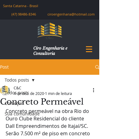
Santa Catarina - Brasil
(47) 98486-8346
ciroengenharia@hotmail.com
Ciro Engenharia e
Consultoria
Post
Todos posts
C&C
Todos posts
4 de dez. de 2020
1 min de leitura
Concreto Permeável
Começar
Concreto permeável na obra Rio do 
Sua comunidade
Ouro Clube Residencial do cliente 
Dall Empreendimentos de Itajaí/SC.
Serão 7.500 m² de piso em concreto 