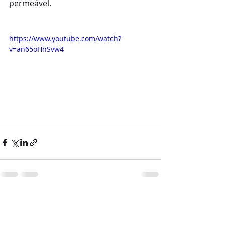
permeável.
https://www.youtube.com/watch?
v=an65oHnSvw4
Comentários