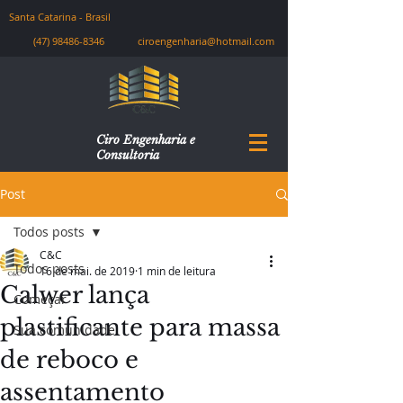
Santa Catarina - Brasil
(47) 98486-8346
ciroengenharia@hotmail.com
Ciro Engenharia e
Consultoria
Post
Todos posts
C&C
Todos posts
16 de mai. de 2019
1 min de leitura
Calwer lança
Começar
plastificante para massa
Sua comunidade
de reboco e
assentamento