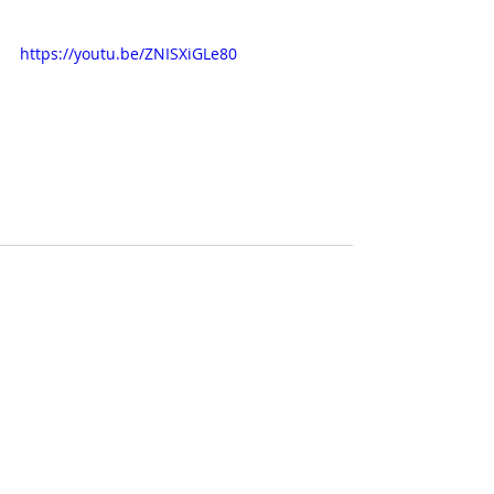
https://youtu.be/ZNISXiGLe80
Comentários