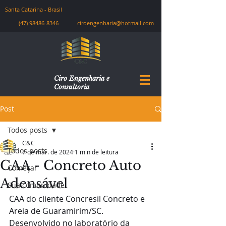
Santa Catarina - Brasil
(47) 98486-8346
ciroengenharia@hotmail.com
Ciro Engenharia e
Consultoria
Post
Todos posts
C&C
Todos posts
7 de mar. de 2024
1 min de leitura
CAA - Concreto Auto
Começar
Adensável
Sua comunidade
CAA do cliente Concresil Concreto e 
Areia de Guaramirim/SC.
Desenvolvido no laboratório da 